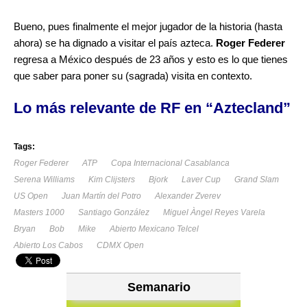
Bueno, pues finalmente el mejor jugador de la historia (hasta
ahora) se ha dignado a visitar el país azteca.
Roger Federer
regresa a México después de 23 años y esto es lo que tienes
que saber para poner su (sagrada) visita en contexto.
Lo más relevante de RF en “Aztecland”
Tags:
Roger Federer
ATP
Copa Internacional Casablanca
Serena Williams
Kim Clijsters
Bjork
Laver Cup
Grand Slam
US Open
Juan Martín del Potro
Alexander Zverev
Masters 1000
Santiago González
Miguel Àngel Reyes Varela
Bryan
Bob
Mike
Abierto Mexicano Telcel
Abierto Los Cabos
CDMX Open
Semanario