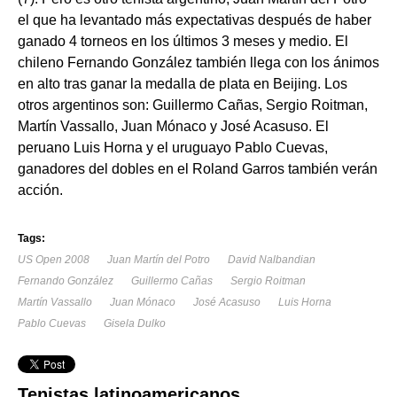
el que ha levantado más expectativas después de haber
ganado 4 torneos en los últimos 3 meses y medio. El
chileno Fernando González también llega con los ánimos
en alto tras ganar la medalla de plata en Beijing. Los
otros argentinos son: Guillermo Cañas, Sergio Roitman,
Martín Vassallo, Juan Mónaco y José Acasuso. El
peruano Luis Horna y el uruguayo Pablo Cuevas,
ganadores del dobles en el Roland Garros también verán
acción.
Tags:
US Open 2008
Juan Martín del Potro
David Nalbandian
Fernando González
Guillermo Cañas
Sergio Roitman
Martín Vassallo
Juan Mónaco
José Acasuso
Luis Horna
Pablo Cuevas
Gisela Dulko
Tenistas latinoamericanos