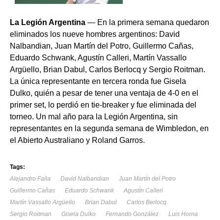
La Legión Argentina
— En la primera semana quedaron
eliminados los nueve hombres argentinos: David
Nalbandian, Juan Martín del Potro, Guillermo Cañas,
Eduardo Schwank, Agustín Calleri, Martín Vassallo
Argüello, Brian Dabul, Carlos Berlocq y Sergio Roitman.
La única representante en tercera ronda fue Gisela
Dulko, quién a pesar de tener una ventaja de 4-0 en el
primer set, lo perdió en tie-breaker y fue eliminada del
torneo. Un mal año para la Legión Argentina, sin
representantes en la segunda semana de Wimbledon, en
el Abierto Australiano y Roland Garros.
Tags:
Alejandro Falla
David Nalbandian
Juan Martín del Potro
Guillermo Cañas
Eduardo Schwank
Agustín Calleri
Martín Vassallo Argüello
Brian Dabul
Carlos Berlocq
Sergio Roitman
Gisela Dulko
Fernando González
Luis Horna