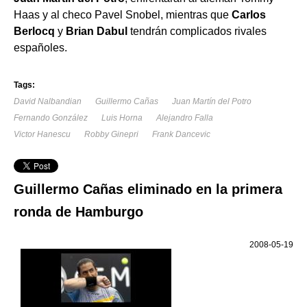
Haas y al checo Pavel Snobel, mientras que
Carlos
Berlocq
y
Brian Dabul
tendrán complicados rivales
españoles.
Tags:
David Nalbandian
Guillermo Cañas
Juan Martín del Potro
Fernando González
Luis Horna
Alejandro Falla
Victor Hanescu
Robby Ginepri
Frank Dancevic
Guillermo Cañas eliminado en la primera
ronda de Hamburgo
2008-05-19