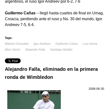
argentinos, el ruso Igor Andreev por 6-2, 7-6
Guillermo Cañas
– llegó hasta cuartos de final en Umag,
Croacia, perdiendo ante el ruso y No. 30 del mundo, Igor
Andreev 7-5, 6-4.
Tags:
Máximo González
Igor Andreev
Guillermo Cañas
Luis Horna
Marc Gorriz
Alejandro Falla
Santiago Giraldo
Alejandro Falla, eliminado en la primera
ronda de Wimbledon
2008-06-30