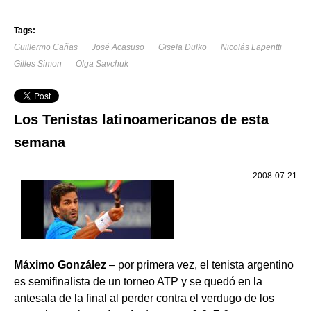
Tags:
Guillermo Cañas
José Acasuso
Gisela Dulko
Nicolás Lapentti
Gilles Simon
Olga Savchuk
Los Tenistas latinoamericanos de esta
semana
2008-07-21
Máximo González
– por primera vez, el tenista argentino
es semifinalista de un torneo ATP y se quedó en la
antesala de la final al perder contra el verdugo de los