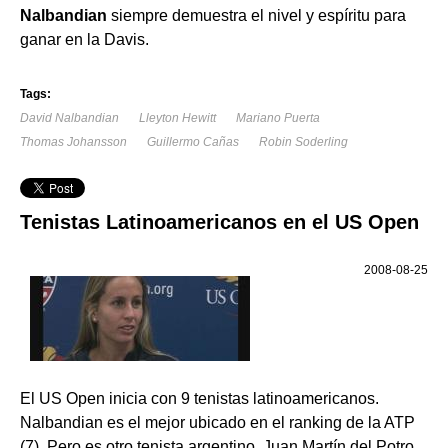
Nalbandian
siempre demuestra el nivel y espíritu para
ganar en la Davis.
Tags:
David Nalbandian
Lleyton Hewitt
Mariano Puerta
Thomas Johansson
Guillermo Cañas
Robin Soderling
Tenistas Latinoamericanos en el US Open
2008-08-25
El US Open inicia con 9 tenistas latinoamericanos.
Nalbandian es el mejor ubicado en el ranking de la ATP
(7). Pero es otro tenista argentino, Juan Martín del Potro