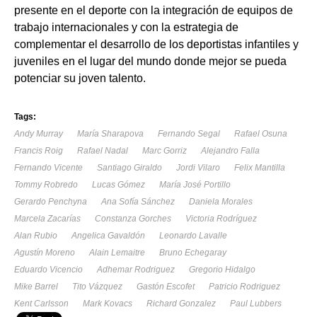
presente en el deporte con la integración de equipos de
trabajo internacionales y con la estrategia de
complementar el desarrollo de los deportistas infantiles y
juveniles en el lugar del mundo donde mejor se pueda
potenciar su joven talento.
Tags:
Andy Murray
María Sharapova
Fernando Segal
Rafael Osuna
Francis Roig
Rafael Nadal
Marc Gorriz
Alejandro Falla
Fernando Vicente
Santiago Giraldo
Jordi Vilaro
Felix Mantilla
Tommy Robredo
Lucas Gómez
María José Portillo
Gerardo Penchyna
Ana Sofía Sánchez
Daniela Morales
Marcela Zacarías
Constanza Gorches
Victoria Rodríguez
Alan Rubio
Angelica Gavaldón
Leonardo Lavalle
Agustín Moreno
Alain Lemaitre
Bruno Echegaray
Eduardo Vicencio
Adhemar Rodriguez
Gregorio Hidalgo
Mike Barrel
Tito Vázquez
Gastón Escofet
Patricio Rodriguez
Kent Carlsson
Mark Kovacs
Richard Gonzalez
Paul Lubbers