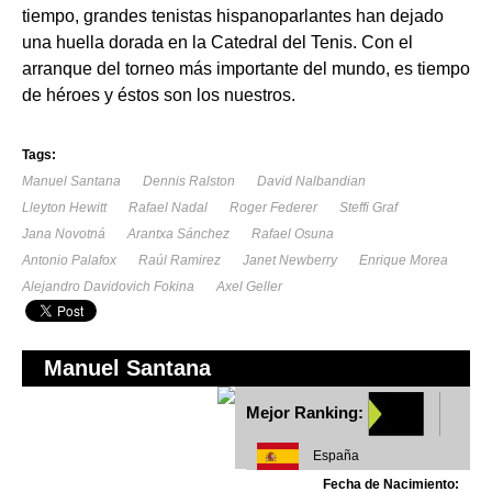
tiempo, grandes tenistas hispanoparlantes han dejado
una huella dorada en la Catedral del Tenis. Con el
arranque del torneo más importante del mundo, es tiempo
de héroes y éstos son los nuestros.
Tags:
Manuel Santana
Dennis Ralston
David Nalbandian
Lleyton Hewitt
Rafael Nadal
Roger Federer
Steffi Graf
Jana Novotná
Arantxa Sánchez
Rafael Osuna
Antonio Palafox
Raúl Ramirez
Janet Newberry
Enrique Morea
Alejandro Davidovich Fokina
Axel Geller
Manuel Santana
Mejor Ranking:
España
Fecha de Nacimiento: