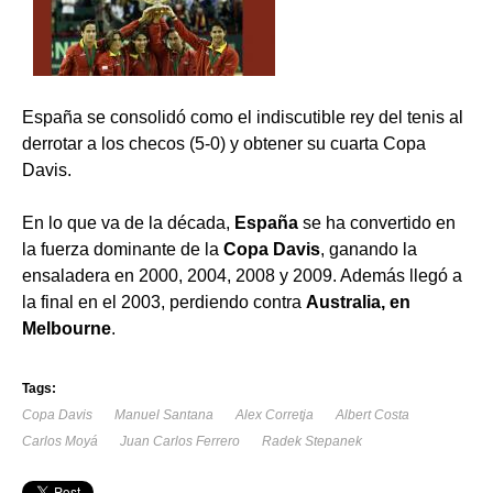
España se consolidó como el indiscutible rey del tenis al
derrotar a los checos (5-0) y obtener su cuarta Copa
Davis.
En lo que va de la década,
España
se ha convertido en
la fuerza dominante de la
Copa Davis
, ganando la
ensaladera en 2000, 2004, 2008 y 2009. Además llegó a
la final en el 2003, perdiendo contra
Australia, en
Melbourne
.
Tags:
Copa Davis
Manuel Santana
Alex Corretja
Albert Costa
Carlos Moyá
Juan Carlos Ferrero
Radek Stepanek