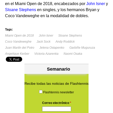
en el Miami Open de 2018, encabezados por
John Isner
y
Sloane Stephens
en singles, y los hermanos Bryan y
Coco Vandeweghe en la modalidad de dobles.
Tags:
Miami Open de 2018
John Isner
Sloane Stephens
Coco Vandeweghe
Jack Sock
Andy Roddick
Juan Martín del Potro
Jelena Ostapenko
Garbiñe Muguruza
Angelique Kerber
Victoria Azarenka
Naomi Osaka
Semanario
Recibe todas las noticias de Flashtennis
Flashtennis newsletter
Correo electrónico
*