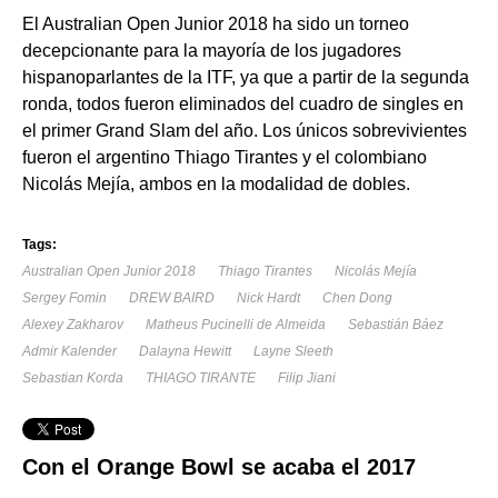
El Australian Open Junior 2018 ha sido un torneo
decepcionante para la mayoría de los jugadores
hispanoparlantes de la ITF, ya que a partir de la segunda
ronda, todos fueron eliminados del cuadro de singles en
el primer Grand Slam del año. Los únicos sobrevivientes
fueron el argentino Thiago Tirantes y el colombiano
Nicolás Mejía, ambos en la modalidad de dobles.
Tags:
Australian Open Junior 2018
Thiago Tirantes
Nicolás Mejía
Sergey Fomin
DREW BAIRD
Nick Hardt
Chen Dong
Alexey Zakharov
Matheus Pucinelli de Almeida
Sebastián Báez
Admir Kalender
Dalayna Hewitt
Layne Sleeth
Sebastian Korda
THIAGO TIRANTE
Filip Jiani
Con el Orange Bowl se acaba el 2017