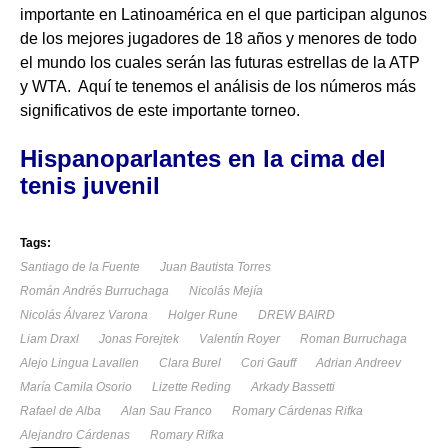
importante en Latinoamérica en el que participan algunos
de los mejores jugadores de 18 años y menores de todo
el mundo los cuales serán las futuras estrellas de la ATP
y WTA. Aquí te tenemos el análisis de los números más
significativos de este importante torneo.
Hispanoparlantes en la cima del
tenis juvenil
Tags:
Santiago de la Fuente
Juan Bautista Torres
Román Andrés Burruchaga
Nicolás Mejía
Nicolás Álvarez Varona
Holger Rune
DREW BAIRD
Liam Draxl
Jonas Forejtek
Valentín Royer
Roman Burruchaga
Alejo Lingua Lavallen
Clara Burel
Cori Gauff
Adrian Andreev
María Camila Osorio
Lizette Reding
Arkady Bassetti
Rafael de Alba
Alan Sau Franco
Romary Cárdenas Rifka
Alejandro Cárdenas
Romary Rifka