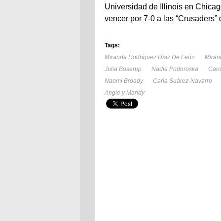
Universidad de Illinois en Chicag
vencer por 7-0 a las “Crusaders” 
Tags:
Miranda Rodríguez Díaz De León
Miran
Julia Boserup
Nadia Podoroska
Caro
Naomi Broady
Carla Suárez-Navarro
Angie y Mandy