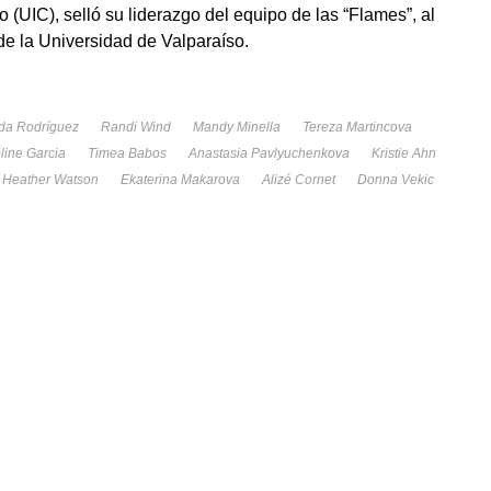
o (UIC), selló su liderazgo del equipo de las “Flames”, al
de la Universidad de Valparaíso.
da Rodríguez
Randi Wind
Mandy Minella
Tereza Martincova
line Garcia
Timea Babos
Anastasia Pavlyuchenkova
Kristie Ahn
Heather Watson
Ekaterina Makarova
Alizé Cornet
Donna Vekic