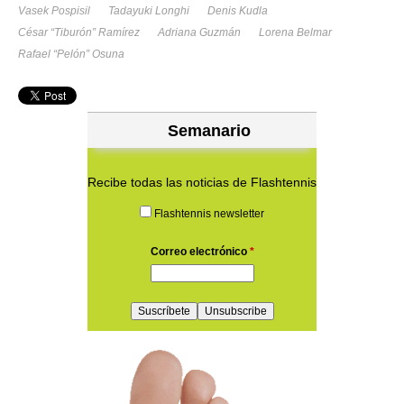
Vasek Pospisil
Tadayuki Longhi
Denis Kudla
César “Tiburón” Ramírez
Adriana Guzmán
Lorena Belmar
Rafael “Pelón” Osuna
Semanario
Recibe todas las noticias de Flashtennis
Flashtennis newsletter
Correo electrónico
*