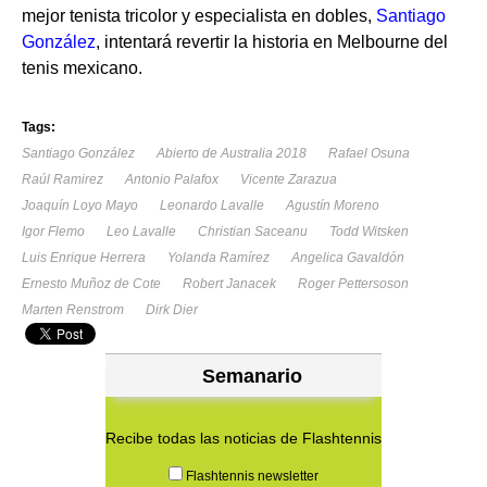
mejor tenista tricolor y especialista en dobles,
Santiago
González
, intentará revertir la historia en Melbourne del
tenis mexicano.
Tags:
Santiago González
Abierto de Australia 2018
Rafael Osuna
Raúl Ramirez
Antonio Palafox
Vicente Zarazua
Joaquín Loyo Mayo
Leonardo Lavalle
Agustín Moreno
Igor Flemo
Leo Lavalle
Christian Saceanu
Todd Witsken
Luis Enrique Herrera
Yolanda Ramírez
Angelica Gavaldón
Ernesto Muñoz de Cote
Robert Janacek
Roger Pettersoson
Marten Renstrom
Dirk Dier
Semanario
Recibe todas las noticias de Flashtennis
Flashtennis newsletter