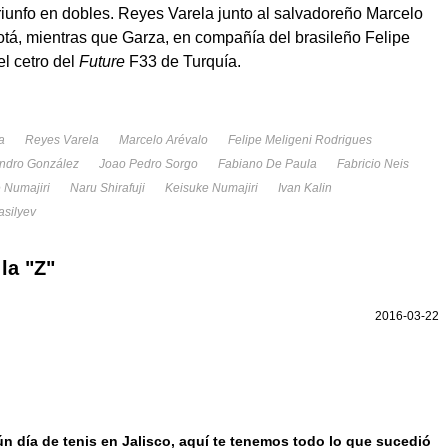
riunfo en dobles. Reyes Varela junto al salvadoreño Marcelo
tá, mientras que Garza, en compañía del brasileño Felipe
el cetro del
Future
F33 de Turquía.
a
Reyes Varela
Marcelo Arévalo
Felipe Meligeni Rodrigues
andro González
Joao Pedro Sorgo
Fabiano De Paula
Fabricio Neis
 Numajiri
Naru Shirafuji
Keisuke Numajiri
Ivan Kalin
asilyev
la "Z"
2016-03-22
ún día de tenis en Jalisco, aquí te tenemos todo lo que sucedió