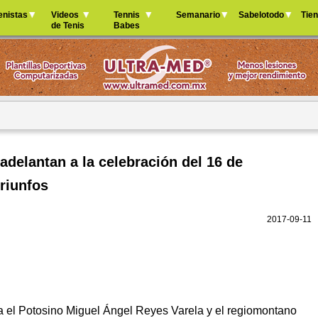
Jump to navigation
enistas
Videos
Tennis
Semanario
Sabelotodo
Tie
de Tenis
Babes
adelantan a la celebración del 16 de
riunfos
2017-09-11
el Potosino Miguel Ángel Reyes Varela y el regiomontano