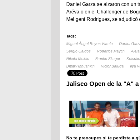
Daniel Garza se alzaron con un t
Arévalo en el Challenger de Bogo
Meligeni Rodrigues, se adjudicó 
Tags:
Miguel Àngel Reyes Varela
Daniel Garz
Sergio Galdos
Robertos Maytin
Alej
Nikola Mektic
Franko Skugor
Keisuke
Dmitry Mnushkin
Victor Baluda
Ilya V
Jalisco Open de la "A" a 
No te preocupes si te perdiste alg