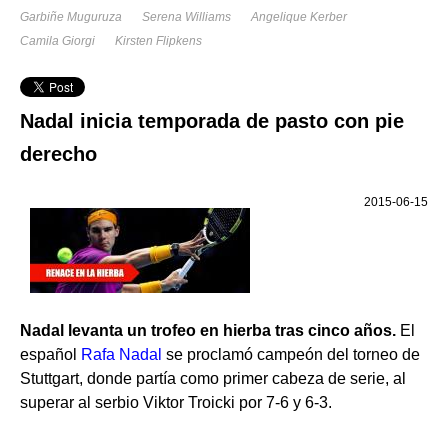
Garbiñe Muguruza
Serena Williams
Angelique Kerber
Camila Giorgi
Kirsten Flipkens
Nadal inicia temporada de pasto con pie
derecho
2015-06-15
Nadal levanta un trofeo en hierba tras cinco años.
El
español
Rafa Nadal
se proclamó campeón del torneo de
Stuttgart, donde partía como primer cabeza de serie, al
superar al serbio Viktor Troicki por 7-6 y 6-3.