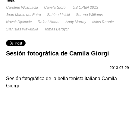
Tags:
Caroline Wozniacki
Camila Giorgi
US OPEN 2013
Juan Martín del Potro
Sabine Lisicki
Serena Williams
Novak Djokovic
Rafael Nadal
Andy Murray
Milos Raonic
Stanislas Wawrinka
Tomas Berdych
Sesión fotográfica de Camila Giorgi
2013-07-29
Sesión fotográfica de la bella tenista italiana Camila
Giorgi