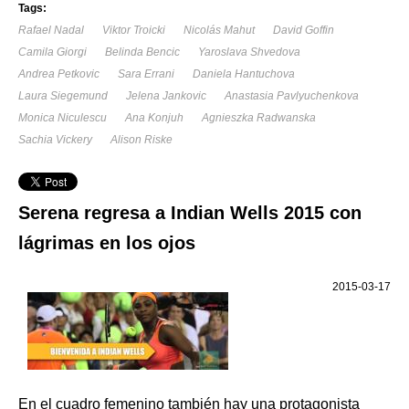
Tags:
Rafael Nadal
Viktor Troicki
Nicolás Mahut
David Goffin
Camila Giorgi
Belinda Bencic
Yaroslava Shvedova
Andrea Petkovic
Sara Errani
Daniela Hantuchova
Laura Siegemund
Jelena Jankovic
Anastasia Pavlyuchenkova
Monica Niculescu
Ana Konjuh
Agnieszka Radwanska
Sachia Vickery
Alison Riske
Serena regresa a Indian Wells 2015 con
lágrimas en los ojos
2015-03-17
En el cuadro femenino también hay una protagonista