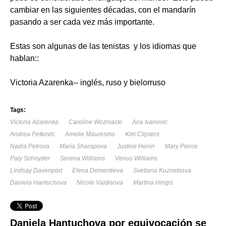
cambiar en las siguientes décadas, con el mandarín
pasando a ser cada vez más importante.
Estas son algunas de las tenistas y los idiomas que
hablan::
Victoria Azarenka-- inglés, ruso y bielorruso
Tags:
Victoria Azarenka
Caroline Wozniacki
Ana Ivanovic
Andrea Petkovic
Amelie Mauresmo
Kim Clijsters
Nadia Petrova
María Sharapova
Justine Henin
Mary Pierce
Paty Schnyder
Serena Williams
Venus Williams
Lindsay Davenport
Elena Dementieva
Svetlana Kuznetosva
Daniela Hantuchova
Nicole Vaidisova
Martina Hingis
Daniela Hantuchova por equivocación se