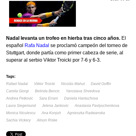
Nadal levanta un trofeo en hierba tras cinco años.
El
español
Rafa Nadal
se proclamó campeón del torneo de
Stuttgart, donde partía como primer cabeza de serie, al
superar al serbio Viktor Troicki por 7-6 y 6-3.
Tags:
Rafael Nadal
Viktor Troicki
Nicolás Mahut
David Goffin
Camila Giorgi
Belinda Bencic
Yaroslava Shvedova
Andrea Petkovic
Sara Errani
Daniela Hantuchova
Laura Siegemund
Jelena Jankovic
Anastasia Pavlyuchenkova
Monica Niculescu
Ana Konjuh
Agnieszka Radwanska
Sachia Vickery
Alison Riske