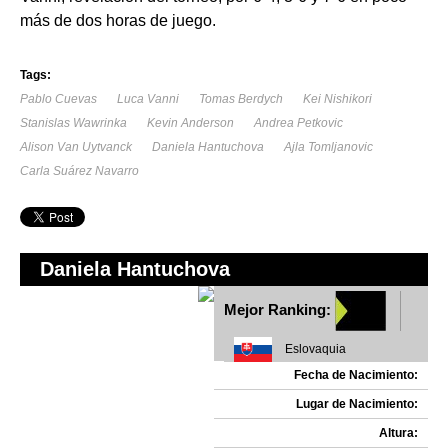
más de dos horas de juego.
Tags:
Pablo Cuevas
Luca Vanni
Tomas Berdych
Kei Nishikori
Stanislas Wawrinka
Kevin Anderson
Andrea Petkovic
Alison Van Uytvanck
Daniela Hantuchova
Ajla Tomljanovic
Carla Suárez Navarro
Daniela Hantuchova
Mejor Ranking:
Eslovaquia
Fecha de Nacimiento:
Lugar de Nacimiento:
Altura: