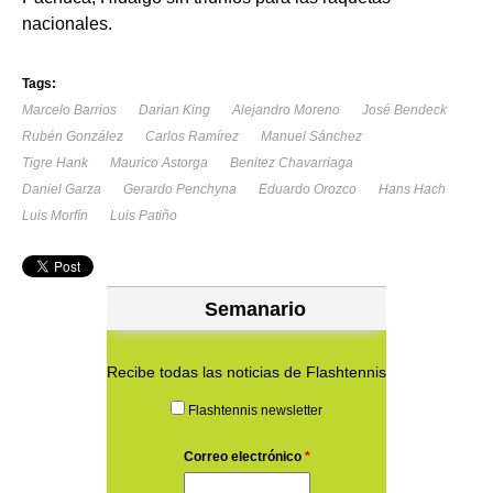
nacionales.
Tags:
Marcelo Barrios
Darian King
Alejandro Moreno
José Bendeck
Rubén González
Carlos Ramírez
Manuel Sánchez
Tigre Hank
Maurico Astorga
Benitez Chavarriaga
Daniel Garza
Gerardo Penchyna
Eduardo Orozco
Hans Hach
Luis Morfín
Luis Patiño
Semanario
Recibe todas las noticias de Flashtennis
Flashtennis newsletter
Correo electrónico
*