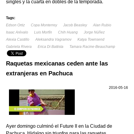
singles y la cuarta en dobles de la temporada.
Tags:
Edson Ortiz
Copa Monterrey
Jacob Beasley
Alan Rubio
Isaac Arévalo
Luis Morfín
Chih Huang
Jorge Núñez
Alexia Castillo
Aleksandra Vagramov
Katya Townsend
Gabriela Rivera
Erica Di Battista
Tamara Racine-Beauchamp
Raquetas mexicanas ceden ante las
extranjeras en Pachuca
2016-05-16
Ayer domingo culminó el Future II en la Ciudad de
Pachuca, Hidalgo sin triunfos para las raquetas