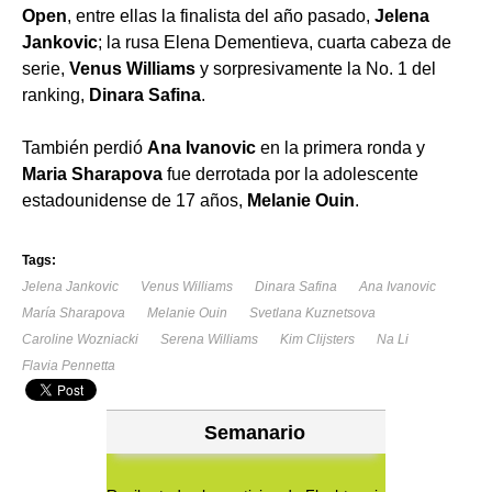
Open
, entre ellas la finalista del año pasado,
Jelena
Jankovic
; la rusa Elena Dementieva, cuarta cabeza de
serie,
Venus Williams
y sorpresivamente la No. 1 del
ranking,
Dinara Safina
.
También perdió
Ana Ivanovic
en la primera ronda y
Maria Sharapova
fue derrotada por la adolescente
estadounidense de 17 años,
Melanie Ouin
.
Tags:
Jelena Jankovic
Venus Williams
Dinara Safina
Ana Ivanovic
María Sharapova
Melanie Ouin
Svetlana Kuznetsova
Caroline Wozniacki
Serena Williams
Kim Clijsters
Na Li
Flavia Pennetta
Semanario