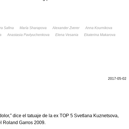
ra Safina
María Sharapova
Alexander Zverer
Anna Kournikova
a
Anastasia Pavlyuchenkova
Elena Vesania
Ekaterina Makarova
2017-05-02
dolor,” dice el tatuaje de la ex TOP 5 Svetlana Kuznetsova,
l Roland Garros 2009.