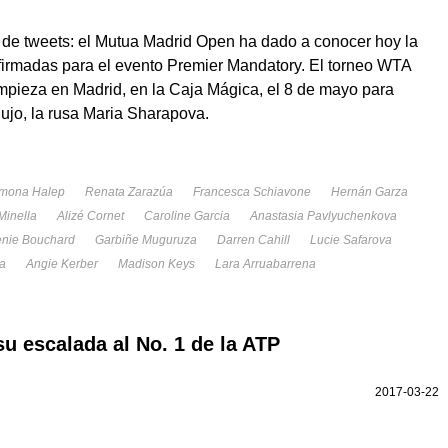
 de tweets: el Mutua Madrid Open ha dado a conocer hoy la
onfirmadas para el evento Premier Mandatory. El torneo WTA
mpieza en Madrid, en la Caja Mágica, el 8 de mayo para
 lujo, la rusa Maria Sharapova.
mona Halep
Renata Zarazúa
Francesca Schiavone
Hernán Garza
Minella
Alizé Cornet
Caroline Garcia
Anastasia Pavlyuchenkova
nie Bouchard
Garbiñe Muguruza
Darren Cahill
Lucie Safarova
a
Angie Kerber
Madison Keys
Lara Arruabarrena
su escalada al No. 1 de la ATP
2017-03-22