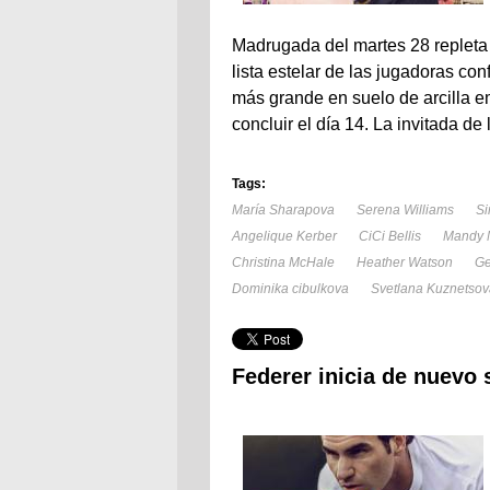
Madrugada del martes 28 repleta
lista estelar de las jugadoras c
más grande en suelo de arcilla e
concluir el día 14. La invitada de
Tags:
María Sharapova
Serena Williams
Si
Angelique Kerber
CiCi Bellis
Mandy 
Christina McHale
Heather Watson
Ge
Dominika cibulkova
Svetlana Kuznetsov
Federer inicia de nuevo 