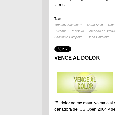
la rusa.
Tags:
Yevgeny Kafelnikov
Marat Safin
Dina
Svetlana Kuznetsova
Amanda Anisimov
Anastasia Potapova
Daria Gavrilova
VENCE AL DOLOR
“El dolor no me mata, yo mato al 
ganadora del US Open 2004 y de