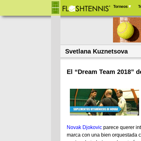
Torneos
T
Menú
principal
Svetlana Kuznetsova
El “Dream Team 2018” d
Novak Djokovic
parece querer in
marca con una bien orquestada 