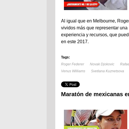
Al igual que en Melbourne, Roge
vividos más que representar una 
experiencia y recursos, que pued
en este 2017.
Tags:
Roger Federer
Novak Djokovic
Rafae
Venus Williams
Svetlana Kuznetsova
Maratón de mexicanas en