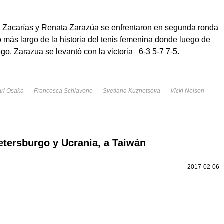
 Zacarías y Renata Zarazúa se enfrentaron en segunda ronda
do más largo de la historia del tenis femenina donde luego de
go, Zarazua se levantó con la victoria 6-3 5-7 7-5.
ri Osaka
Francesca Schiavone
Svetlana Kuznetsova
Vicki Nelson
etersburgo y Ucrania, a Taiwán
2017-02-06