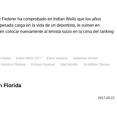
r Federer ha comprobado en Indian Wells que los años
pesada carga en la vida de un deportista, le suman en
en colocar nuevamente al tenista suizo en la cima del ranking
l Nadal
Indian Wells 2017
Elena Vesania
Angelique Kerber
Karolina Pliskova
Richard Gasquet
Gael Monfils
Jo-Wilfried Tsonga
 Florida
2017-03-21