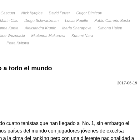
 Gasquet
Nick Kyrgios
David Ferrer
Grigor Dimitrov
Marin Cilic
Diego Schwartzman
Lucas Pouille
Pablo Carreño Busta
anna Konta
Aleksandra Krunic
María Sharapova
Simona Halep
line Wozniacki
Ekaterina Makarova
Kurumi Nara
a
Petra Kvitova
o a todo el mundo
2017-06-19
nido cuatro tenistas que han llegado a No. 1, sin embargo el
hos países del mundo con jugadores jóvenes de excelsa
 a la cima del ranking pero con una diferente nacionalidad a