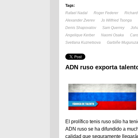
Tags:
Rafael Nadal
Roger Federer
Richard
Alexander Zverev
Jo Wilfried Tsonga
Denis Shapovalov
Sam Querrey
Joh
Angelique Kerber
Naomi Osaka
Caro
Svetlana Kuznetsova
Garbiñe Muguruz
ADN ruso exporta talent
El prolífico tenis ruso sólo ha te
ADN ruso se ha difundido a muc
calidad que seguramente llegarán