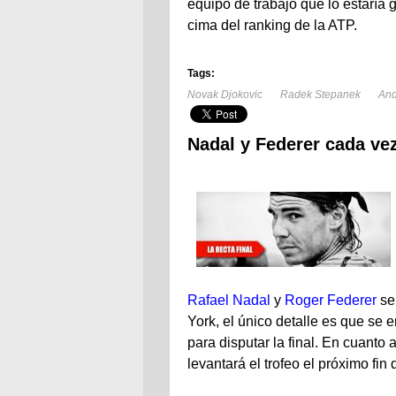
equipo de trabajo que lo estaría
cima del ranking de la ATP.
Tags:
Novak Djokovic
Radek Stepanek
And
Nadal y Federer cada ve
Rafael Nadal
y
Roger Federer
se
York, el único detalle es que se e
para disputar la final. En cuant
levantará el trofeo el próximo fi