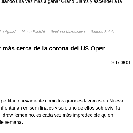
 guiando una vez más a ganar Grand Slams y ascender a la
ré Agassi
Marco Panichi
Svetlana Kuznetsova
Simone Bolelli
z más cerca de la corona del US Open
2017-09-04
 perfilan nuevamente como los grandes favoritos en Nueva
nfrentarían en semifinales y sólo uno de ellos sobreviviría
o al draw femenino, es cada vez más impredecible quién
n de semana.