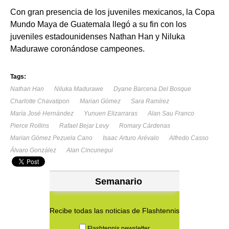
Con gran presencia de los juveniles mexicanos, la Copa
Mundo Maya de Guatemala llegó a su fin con los
juveniles estadounidenses Nathan Han y Niluka
Madurawe coronándose campeones.
Tags:
Nathan Han
Niluka Madurawe
Dyane Barcena Del Bosque
Charlotte Chavatipon
Marian Gómez
Sara Ramírez
María José Hernández
Yunuen Elizarraras
Alan Sau Franco
Pierce Rollins
Rafael Bejar Levy
Romary Cárdenas
Marian Gómez Pezuela Cano
Isaac Arturo Arévalo
Alfredo Casso
Álvaro González
Alan Cincunegui
Semanario
Recibe todas las noticias de Flashtennis
Flashtennis newsletter