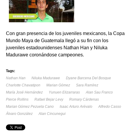
Con gran presencia de los juveniles mexicanos, la Copa
Mundo Maya de Guatemala llegó a su fin con los
juveniles estadounidenses Nathan Han y Niluka
Madurawe coronándose campeones.
Tags:
Nathan Han
Niluka Madurawe
Dyane Barcena Del Bosque
Charlotte Chavatipon
Marian Gómez
Sara Ramírez
María José Hernández
Yunuen Elizarraras
Alan Sau Franco
Pierce Rollins
Rafael Bejar Levy
Romary Cárdenas
Marian Gómez Pezuela Cano
Isaac Arturo Arévalo
Alfredo Casso
Álvaro González
Alan Cincunegui