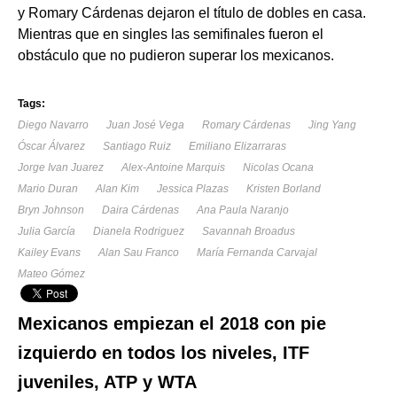
y Romary Cárdenas dejaron el título de dobles en casa.
Mientras que en singles las semifinales fueron el
obstáculo que no pudieron superar los mexicanos.
Tags:
Diego Navarro
Juan José Vega
Romary Cárdenas
Jing Yang
Óscar Álvarez
Santiago Ruiz
Emiliano Elizarraras
Jorge Ivan Juarez
Alex-Antoine Marquis
Nicolas Ocana
Mario Duran
Alan Kim
Jessica Plazas
Kristen Borland
Bryn Johnson
Daira Cárdenas
Ana Paula Naranjo
Julia García
Dianela Rodriguez
Savannah Broadus
Kailey Evans
Alan Sau Franco
María Fernanda Carvajal
Mateo Gómez
Mexicanos empiezan el 2018 con pie
izquierdo en todos los niveles, ITF
juveniles, ATP y WTA