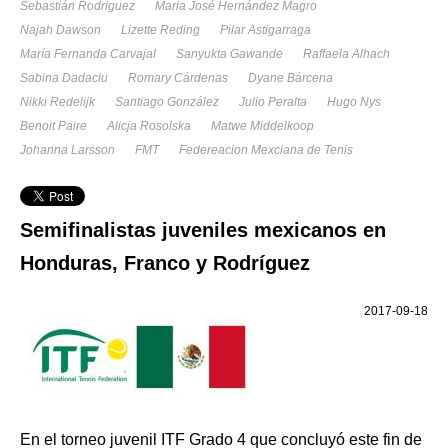
Sebastián Rodriguez
Maria José Hernández Magro
Najah Dawson
Lizette Reding
Pilar Astigarraga
María Fernanda Carvajal
Sanyukta Gawande
Raffaela Alhach
Sabina Dadaciu
Romary Cárdenas
Dyane Bárcena
Nikki Redelijk
Santiago González
Julio Peralta
Hugo Nys
Benoit Paire
Alicja Rosolska
Matwe Middelkoop
Johanna Larsson
FMT
Federeacion Mexciana de Tenis
Semifinalistas juveniles mexicanos en
Honduras, Franco y Rodríguez
2017-09-18
En el torneo juvenil ITF Grado 4 que concluyó este fin de