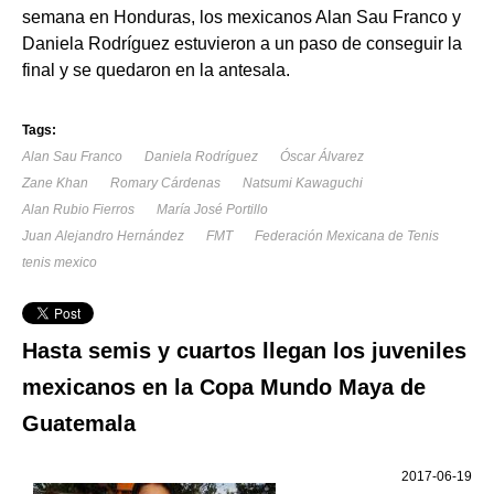
semana en Honduras, los mexicanos Alan Sau Franco y
Daniela Rodríguez estuvieron a un paso de conseguir la
final y se quedaron en la antesala.
Tags:
Alan Sau Franco
Daniela Rodríguez
Óscar Álvarez
Zane Khan
Romary Cárdenas
Natsumi Kawaguchi
Alan Rubio Fierros
María José Portillo
Juan Alejandro Hernández
FMT
Federación Mexicana de Tenis
tenis mexico
Hasta semis y cuartos llegan los juveniles
mexicanos en la Copa Mundo Maya de
Guatemala
2017-06-19