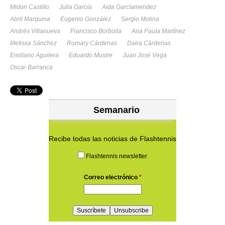
Midori Castillo
Julia García
Aida Garcíamendez
Abril Marquina
Eugenio González
Sergio Molina
Andrés Villanueva
Francisco Borbolla
Ana Paula Martínez
Melissa Sánchez
Romary Cárdenas
Daira Cárdenas
Emiliano Aguilera
Eduardo Mustre
Juan José Vega
Oscar Barranca
Semanario
Recibe todas las noticias de Flashtennis
Flashtennis newsletter
Correo electrónico
*