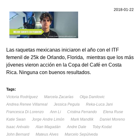
2018-01-22
Las raquetas mexicanas iniciaron el año con el ITF
femenil de 25k de Orlando, Florida, mientras que los más
jóvenes vieron acción en la Copa del Café en Costa
Rica. Ninguna con buenos resultados.
Tags:
Victoria Rodríguez
Marcela Zacarías
Olga Danilovic
Andrea Renee Villarreal
Jessica Pegula
Reka-Luca Jani
Francesca Di Lorenzo
Ann Li
Cristina Ferrando
Elena Ruse
Katie Swan
Jorge Andre Limón
Mark Mandlik
Daniel Moreno
Isaac Arévalo
Alan Magadán
Andre Dale
Toby Kodat
John Bernard
Mateus Alves
Marcelo Sepúlveda