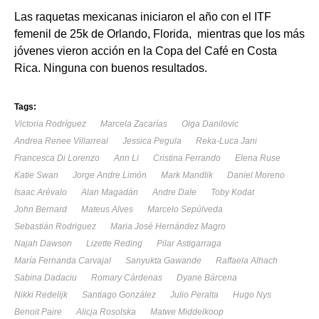
Las raquetas mexicanas iniciaron el año con el ITF
femenil de 25k de Orlando, Florida, mientras que los más
jóvenes vieron acción en la Copa del Café en Costa
Rica. Ninguna con buenos resultados.
Tags:
Victoria Rodríguez
Marcela Zacarías
Olga Danilovic
Andrea Renee Villarreal
Jessica Pegula
Reka-Luca Jani
Francesca Di Lorenzo
Ann Li
Cristina Ferrando
Elena Ruse
Katie Swan
Jorge Andre Limón
Mark Mandlik
Daniel Moreno
Isaac Arévalo
Alan Magadán
Andre Dale
Toby Kodat
John Bernard
Mateus Alves
Marcelo Sepúlveda
Sebastián Rodriguez
Maria José Hernández Magro
Najah Dawson
Lizette Reding
Pilar Astigarraga
María Fernanda Carvajal
Sanyukta Gawande
Raffaela Alhach
Sabina Dadaciu
Romary Cárdenas
Dyane Bárcena
Nikki Redelijk
Santiago González
Julio Peralta
Hugo Nys
Benoit Paire
Alicja Rosolska
Matwe Middelkoop