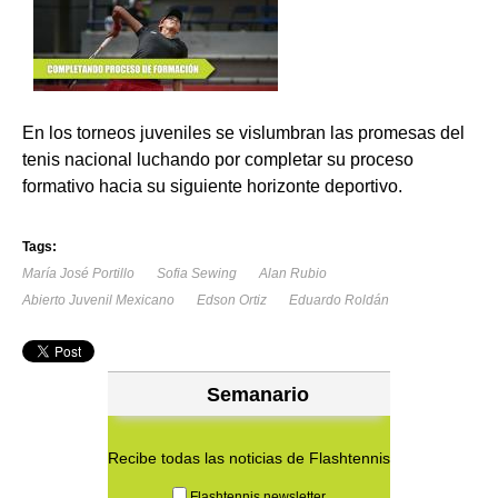
En los torneos juveniles se vislumbran las promesas del
tenis nacional luchando por completar su proceso
formativo hacia su siguiente horizonte deportivo.
Tags:
María José Portillo
Sofia Sewing
Alan Rubio
Abierto Juvenil Mexicano
Edson Ortiz
Eduardo Roldán
Semanario
Recibe todas las noticias de Flashtennis
Flashtennis newsletter