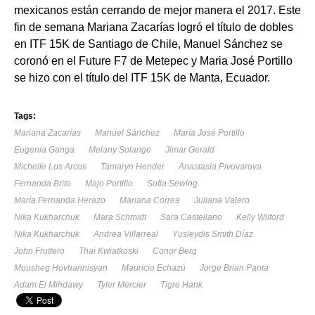
mexicanos están cerrando de mejor manera el 2017. Este
fin de semana Mariana Zacarías logró el título de dobles
en ITF 15K de Santiago de Chile, Manuel Sánchez se
coronó en el Future F7 de Metepec y Maria José Portillo
se hizo con el título del ITF 15K de Manta, Ecuador.
Tags:
Mariana Zacarías
Manuel Sánchez
María José Portillo
Eugenia Ganga
Melany Solange
Jimar Gerald
Michelle Los Arcos
Tamaryn Hender
Anastasia Pivovarova
Fernanda Brito
Majo Portillo
Sofia Sewing
María Fernanda Herazo
Mariana Correa
Juliana Valero
Nika Kukharchuk
Mara Schmidt
Sara Castellano
Kelly Wilford
Nika Kukharchuk
Andrea Villarreal
Yusleydis Smith Díaz
John Fruttero
Thai Kwiatkoski
Conor Berg
Mousheg Hovhannisyan
Mauricio Echazú
Jorge Brian Panta
Adam El Mihdawy
Tyler Mercier
Tigre Hank