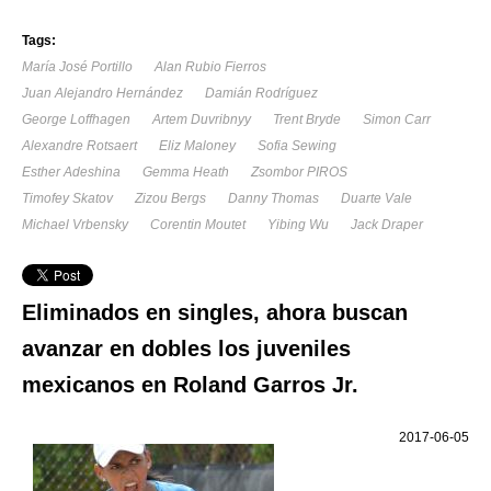
Tags:
María José Portillo
Alan Rubio Fierros
Juan Alejandro Hernández
Damián Rodríguez
George Loffhagen
Artem Duvribnyy
Trent Bryde
Simon Carr
Alexandre Rotsaert
Eliz Maloney
Sofia Sewing
Esther Adeshina
Gemma Heath
Zsombor PIROS
Timofey Skatov
Zizou Bergs
Danny Thomas
Duarte Vale
Michael Vrbensky
Corentin Moutet
Yibing Wu
Jack Draper
Eliminados en singles, ahora buscan
avanzar en dobles los juveniles
mexicanos en Roland Garros Jr.
2017-06-05