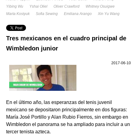
Yibing Wu
Yshai Oliel
Oliver Crawford
Whitney Osuigwe
Marta Kostyuk
Sofia Sewing
Emiliana Arango
Xin Yu Wang
Tres mexicanos en el cuadro principal de
Wimbledon junior
2017-06-10
En el último año, las esperanzas del tenis juvenil
mexicano se depositaron principalmente en dos figuras:
María José Portillo y Alan Rubio Fierros, sin embargo en
Wimbledon el panorama se ha ampliado para incluir a un
tercer tenista azteca.