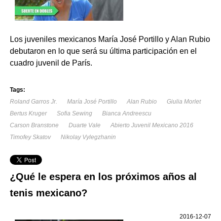
Los juveniles mexicanos María José Portillo y Alan Rubio
debutaron en lo que será su última participación en el
cuadro juvenil de París.
Tags:
Roland Garros Jr.
María José Portillo
Alan Rubio
Giulia Morlet
Bertus Kruger
Sofia Sewing
Bianca Andreescu
Carson Branstone
Duarte Vale
Abierto Juvenil Mexicano 2016
Timofey Skatov
Nikolay Vylegzhanin
¿Qué le espera en los próximos años al
tenis mexicano?
2016-12-07