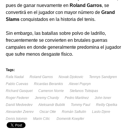
pues de ganar nuevamente en
Roland Garros
, se
convertirá en el jugador con mayor número de
Grand
Slams
conquistados en la historia del tenis.
Sin embargo, las batallas sobre polvo de ladrillo,
frecuentemente se convierten en brutales guerras
campales en donde generalmente predomina el jugador
que sufre menos desgaste físico.
Tags:
Rafa Nadal
Roland Garros
Novak Djokovic
Tennys Sandgren
Pablo Cuevas
Ricardas Berankis
Alexei Popryn
Richard Gasquet
Cameron Norrie
Stefanos Tsitsipas
Roger Federer
Jeremy Chardy
Pedro Martínez
John Isner
Daniil Medvedev
Aleksandr Bublik
Tommy Paul
Reilly Opelka
Alexander Zverev
Oscar Otte
Román Safiulin
Laslo Djere
Denis Istomin
Marin Cilic
Domenik Koepfer