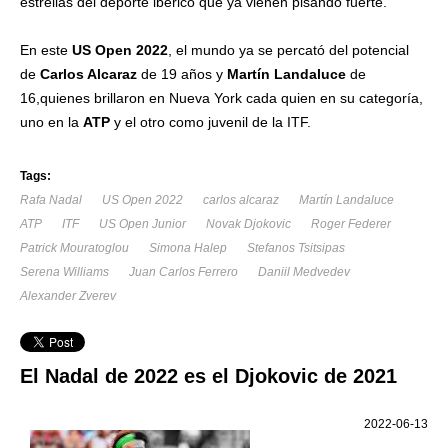
estrellas del deporte ibérico que ya vienen pisando fuerte.
En este
US Open 2022
, el mundo ya se percató del potencial
de
Carlos Alcaraz
de 19 años y
Martín Landaluce
de
16,quienes brillaron en Nueva York cada quien en su categoría,
uno en la
ATP
y el otro como juvenil de la ITF.
Tags:
Rafa Nadal
US Open 2022
carlos alcaraz
Martín Landaluce
ATP
ITF
US Open Junior
Novak Djokovic
Roger Federer
Patrick Mouratoglou
Simona Halep
Stefanos Tsitsipas
Serena Williams
Juan Carlos Ferrero
Daniil Medvedev
Alexander Zverev
El Nadal de 2022 es el Djokovic de 2021
2022-06-13