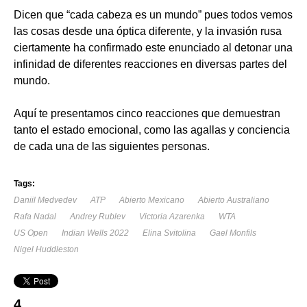
Dicen que “cada cabeza es un mundo” pues todos vemos
las cosas desde una óptica diferente, y la invasión rusa
ciertamente ha confirmado este enunciado al detonar una
infinidad de diferentes reacciones en diversas partes del
mundo.
Aquí te presentamos cinco reacciones que demuestran
tanto el estado emocional, como las agallas y conciencia
de cada una de las siguientes personas.
Tags:
Daniil Medvedev
ATP
Abierto Mexicano
Abierto Australiano
Rafa Nadal
Andrey Rublev
Victoria Azarenka
WTA
US Open
Indian Wells 2022
Elina Svitolina
Gael Monfils
Nigel Huddleston
4