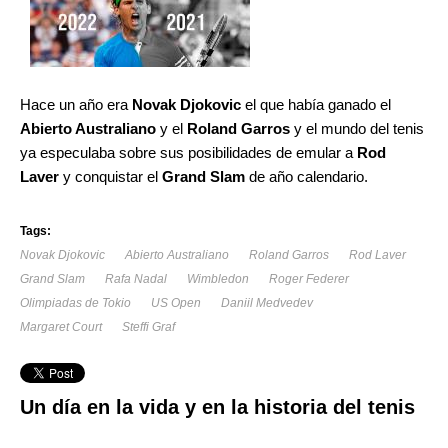
Hace un año era
Novak Djokovic
el que había ganado el
Abierto Australiano
y el
Roland Garros
y el mundo del tenis
ya especulaba sobre sus posibilidades de emular a
Rod
Laver
y conquistar el
Grand Slam
de año calendario.
Tags:
Novak Djokovic
Abierto Australiano
Roland Garros
Rod Laver
Grand Slam
Rafa Nadal
Wimbledon
Roger Federer
Olimpiadas de Tokio
US Open
Daniil Medvedev
Margaret Court
Steffi Graf
Un día en la vida y en la historia del tenis