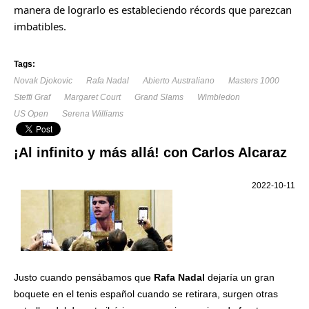
manera de lograrlo es estableciendo récords que parezcan
imbatibles.
Tags:
Novak Djokovic
Rafa Nadal
Abierto Australiano
Masters 1000
Steffi Graf
Margaret Court
Grand Slams
Wimbledon
US Open
Serena Williams
¡Al infinito y más allá! con Carlos Alcaraz
2022-10-11
Justo cuando pensábamos que
Rafa Nadal
dejaría un gran
boquete en el tenis español cuando se retirara, surgen otras