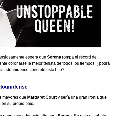
 ansiosamente espera que
Serena
rompa el récord de
te coronarse la mejor tenista de todos los tiempos, ¿podrá
estadounidense concrete este hito?
adounidense
eos mayores que
Margaret Court
y sería una gran ironía que
 en su propio país.
do puede suceder este año para
Serena
. Se nota el trabajo