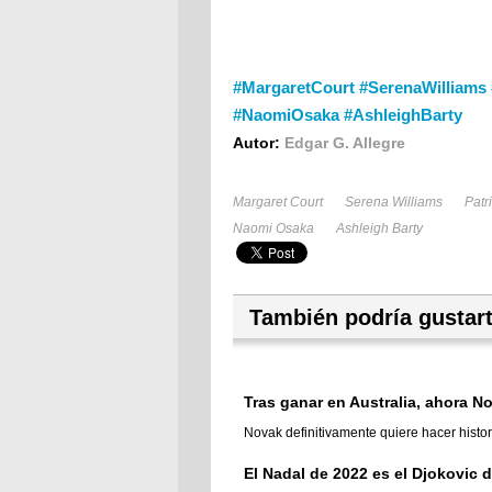
#MargaretCourt #SerenaWilliams 
#NaomiOsaka #AshleighBarty
Autor:
Edgar G. Allegre
Margaret Court
Serena Williams
Patr
Naomi Osaka
Ashleigh Barty
También podría gustar
Tras ganar en Australia, ahora No
Novak definitivamente quiere hacer histor
El Nadal de 2022 es el Djokovic 