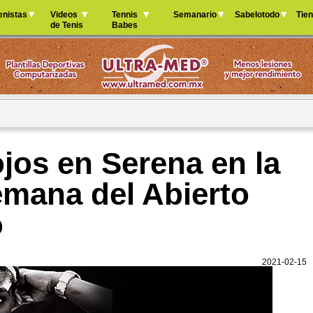
Jump to navigation
enistas
Videos
Tennis
Semanario
Sabelotodo
Tie
de Tenis
Babes
jos en Serena en la
mana del Abierto
o
2021-02-15