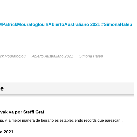
#PatrickMouratoglou #AbiertoAustraliano 2021 #SimonaHalep
ick Mouratoglou
Abierto Australiano 2021
Simona Halep
te
vak va por Steffi Graf
ia, y la mejor manera de lograrlo es estableciendo récords que parezcan...
de 2021