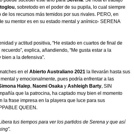
atoglou
, sobretodo en el poder de su pupila, lo cual siempre
 de los recursos más temidos por sus rivales. PERO, en
de su mentor es en su estado mental y anímico- SERENA
enidad y actitud positiva, “He estado en cuartos de final de
 recuerdo”, explica, añandiendo, “Me gusta estar a la
bien a la defensiva”.
 matches en el
Abierto Australiano 2021
la llevarán hasta sus
a, mental y emocionalmente, pues podría enfrentar a las
Simona Halep
,
Naomi Osaka
y
Ashleigh Barty
, SIN
pañía que la patrocina, ha captado muy bien el momento
n la frase impresa en la playera que luce para sus
TOPPABLE QUEEN.
a tus tiempos para ver los partidos de Serena y que así
king”.