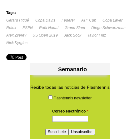
Tags:
Gerard Piqué
Copa Davis
Federer
ATP Cup
Copa Laver
Rolex
ESPN
Rafa Nadal
Grand Slam
Diego Schwartzman
Alex Zverev
US Open 2019
Jack Sock
Taylor Fritz
Nick Kyrgios
Semanario
Recibe todas las noticias de Flashtennis
Flashtennis newsletter
Correo electrónico
*