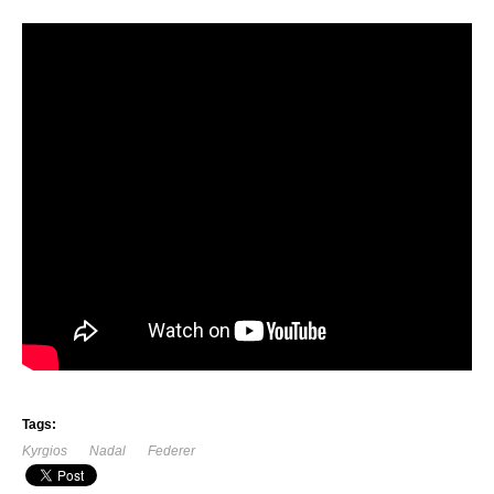
Tags:
Kyrgios
Nadal
Federer