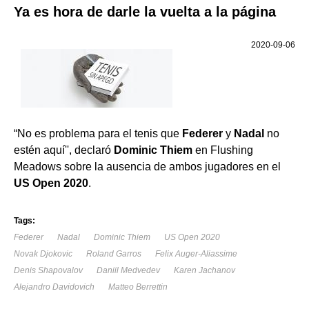
Ya es hora de darle la vuelta a la página
2020-09-06
“No es problema para el tenis que
Federer
y
Nadal
no
estén aquí'', declaró
Dominic Thiem
en Flushing
Meadows sobre la ausencia de ambos jugadores en el
US Open 2020
.
Tags:
Federer
Nadal
Dominic Thiem
US Open 2020
Novak Djokovic
Roland Garros
Felix Auger-Aliassime
Denis Shapovalov
Daniil Medvedev
Karen Jachanov
Alejandro Davidovich
Matteo Berrettin