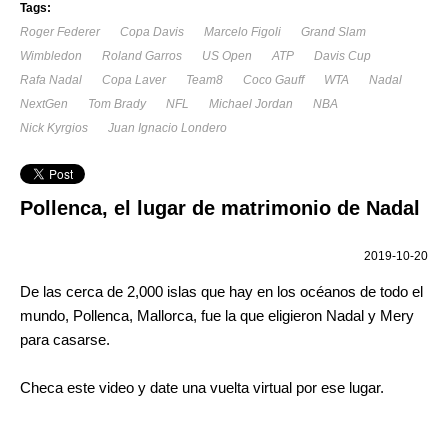
Tags:
Roger Federer
Copa Davis
Marcelo Figoli
Grand Slam
Wimbledon
Roland Garros
US Open
ATP
Davis Cup
Rafa Nadal
Copa Laver
Team8
Coco Gauff
WTA
Nadal
NextGen
Tom Brady
NFL
Michael Jordan
NBA
Nick Kyrgios
Juan Ignacio Londero
Pollenca, el lugar de matrimonio de Nadal
2019-10-20
De las cerca de 2,000 islas que hay en los océanos de todo el
mundo, Pollenca, Mallorca, fue la que eligieron Nadal y Mery
para casarse.
Checa este video y date una vuelta virtual por ese lugar.