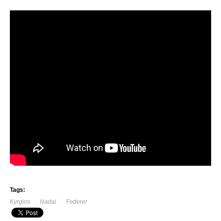
Tags:
Kyrgios
Nadal
Federer