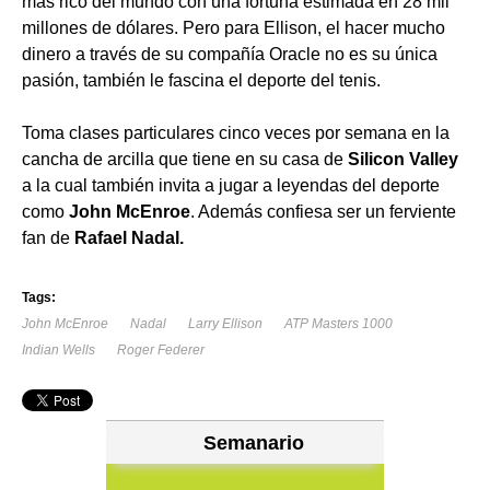
más rico del mundo con una fortuna estimada en 28 mil
millones de dólares. Pero para Ellison, el hacer mucho
dinero a través de su compañía Oracle no es su única
pasión, también le fascina el deporte del tenis.
Toma clases particulares cinco veces por semana en la
cancha de arcilla que tiene en su casa de
Silicon Valley
a la cual también invita a jugar a leyendas del deporte
como
John McEnroe
. Además confiesa ser un ferviente
fan de
Rafael Nadal.
Tags:
John McEnroe
Nadal
Larry Ellison
ATP Masters 1000
Indian Wells
Roger Federer
Semanario