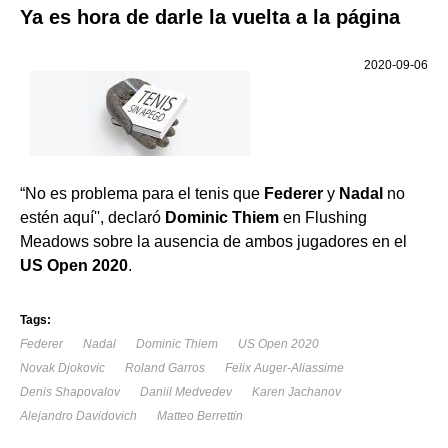
Ya es hora de darle la vuelta a la página
2020-09-06
“No es problema para el tenis que
Federer
y
Nadal
no
estén aquí'', declaró
Dominic Thiem
en Flushing
Meadows sobre la ausencia de ambos jugadores en el
US Open 2020
.
Tags:
Federer
Nadal
Dominic Thiem
US Open 2020
Novak Djokovic
Roland Garros
Felix Auger-Aliassime
Denis Shapovalov
Daniil Medvedev
Karen Jachanov
Alejandro Davidovich
Matteo Berrettin