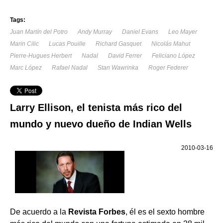
Tags:
Juan Martín del Potro
Andy Murray
Daniel Evans
Leo Mayer
Marin Cilic
Lucas Pouille
Richard Gasquet
Nicolás Mahut
Pierre-Hugues Herbert
Nadal
David Ferrer
Feliciano López
Marc López
Rafael Nadal
Stan Wawrinka
Roger Federer
Larry Ellison, el tenista más rico del
mundo y nuevo dueño de Indian Wells
2010-03-16
De acuerdo a la
Revista Forbes
, él es el sexto hombre