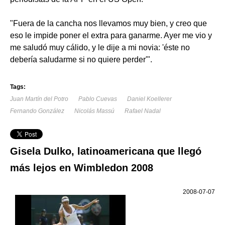
"Fuera de la cancha nos llevamos muy bien, y creo que
eso le impide poner el extra para ganarme. Ayer me vio y
me saludó muy cálido, y le dije a mi novia: 'éste no
debería saludarme si no quiere perder'".
Tags:
Juan Martín del Potro
Pablo Cuevas
Daniel Koellerer
Fernando González
Nicolás Massú
Rafael Nadal
Gisela Dulko, latinoamericana que llegó
más lejos en Wimbledon 2008
2008-07-07