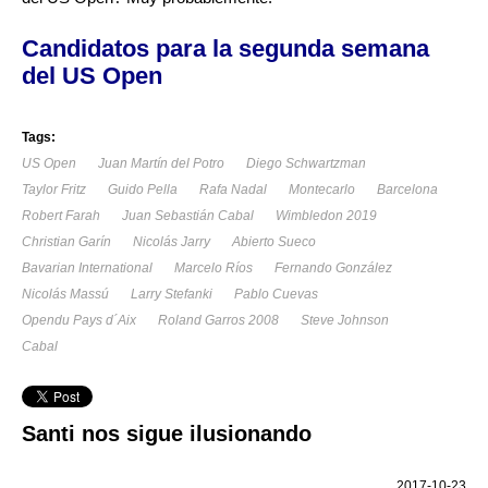
Candidatos para la segunda semana
del US Open
Tags:
US Open
Juan Martín del Potro
Diego Schwartzman
Taylor Fritz
Guido Pella
Rafa Nadal
Montecarlo
Barcelona
Robert Farah
Juan Sebastián Cabal
Wimbledon 2019
Christian Garín
Nicolás Jarry
Abierto Sueco
Bavarian International
Marcelo Ríos
Fernando González
Nicolás Massú
Larry Stefanki
Pablo Cuevas
Opendu Pays d´Aix
Roland Garros 2008
Steve Johnson
Cabal
Santi nos sigue ilusionando
2017-10-23