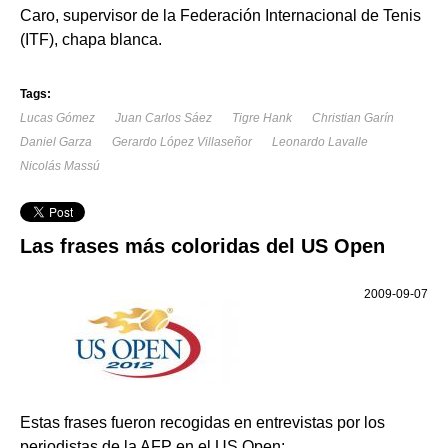
Caro, supervisor de la Federación Internacional de Tenis
(ITF), chapa blanca.
Tags:
Lucas Gómez
Juan Carlos Sáez
Tigre Hank
Christian Garín
Daniel Garza
Gerardo López Villaseñor
Leonardo Lavalle
Nicolás Massú
Las frases más coloridas del US Open
2009-09-07
Estas frases fueron recogidas en entrevistas por los
periodistas de la AFP en el US Open: