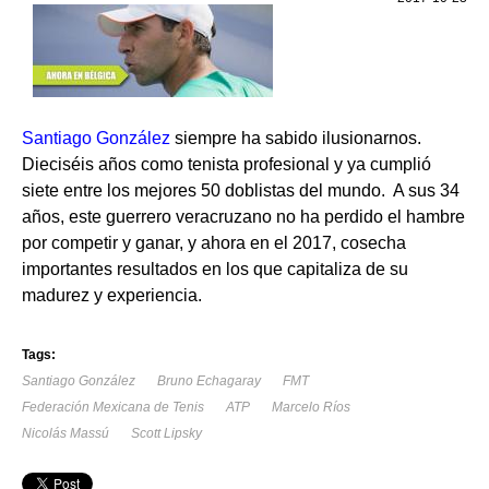
Santiago González
siempre ha sabido ilusionarnos.
Dieciséis años como tenista profesional y ya cumplió
siete entre los mejores 50 doblistas del mundo. A sus 34
años, este guerrero veracruzano no ha perdido el hambre
por competir y ganar, y ahora en el 2017, cosecha
importantes resultados en los que capitaliza de su
madurez y experiencia.
Tags:
Santiago González
Bruno Echagaray
FMT
Federación Mexicana de Tenis
ATP
Marcelo Ríos
Nicolás Massú
Scott Lipsky