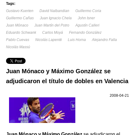
Tags:
Gustavo Kuerten
David Nalbandian
Guillermo Coria
Guillermo Cañas
Juan Ignacio Chela
John Isner
Juan Mónaco
Juan Martín del Potro
Agustín Calleri
Eduardo Schwank
Carlos Moyá
Fernando González
Pablo Cuevas
Nicolás Lapentti
Luis Horna
Alejandro Falla
Nicolás Massú
Juan Mónaco y Máximo González se
adjudicaron el título de dobles en Valencia
2008-04-21
Juan Mónaco y
Máximo González
se adjudicaron el