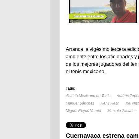
Arranca la vigésimo tercera edici
ambiente entre los aficionados 
de los mejores jugadores del ten
el tenis mexicano.
Tags:
Abierto Mexicano de Tenis
Andrés Zepe
Manuel Sánchez
Hans Hach
Kei Nish
Miguel Reyes Varela
Marcela Zacarías
Cuernavaca estrena cam