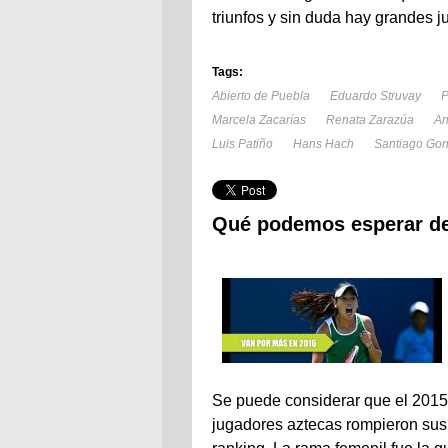
triunfos y sin duda hay grandes 
Tags:
Abierto de Puebla
Eduardo Struvay
P
Marcela Zacarías
Renata Zarazúa
An
Luis Patiño
Hans Hach
Santiago Gon
Qué podemos esperar del
Se puede considerar que el 2015 
jugadores aztecas rompieron sus 