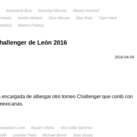
Aliaksandr Bury
Nicholas Monroe
Wesley Koolhof
-Varela
Andrés Molteni
Dino Marcan
Blaz Rola
Tigre Hank
eballos
Martins Podzus
hallenger de León 2016
2016-04-04
a encargada de albergar otro torneo Challenger que contó con
 mexicanas.
ebastiani Leon
Nazari Urbina
Ana Sofía Sánchez
Goth
Leander Paes
Michael Berrer
Joao Souza