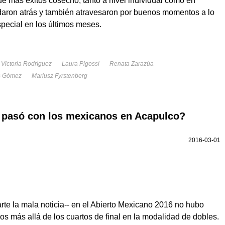
ue más éxitos cosechó, tanto a nivel individual como en
daron atrás y también atravesaron por buenos momentos a lo
special en los últimos meses.
Victoria Rodríguez
Laura Pigossi
Renata Zarazúa
s Gómez
Mariusz Fyrstenberg
e pasó con los mexicanos en Acapulco?
2016-03-01
rte la mala noticia-- en el Abierto Mexicano 2016 no hubo
os más allá de los cuartos de final en la modalidad de dobles.