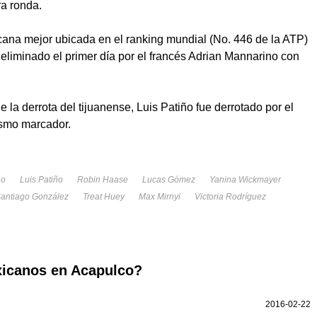
ra ronda.
na mejor ubicada en el ranking mundial (No. 446 de la ATP)
 eliminado el primer día por el francés Adrian Mannarino con
la derrota del tijuanense, Luis Patiño fue derrotado por el
smo marcador.
no
Luis Patiño
Robin Haase
Lucas Gómez
Yanina Wickmayer
antiago González
Treat Huey
Max Mirnyi
Victoria Rodríguez
xicanos en Acapulco?
2016-02-22