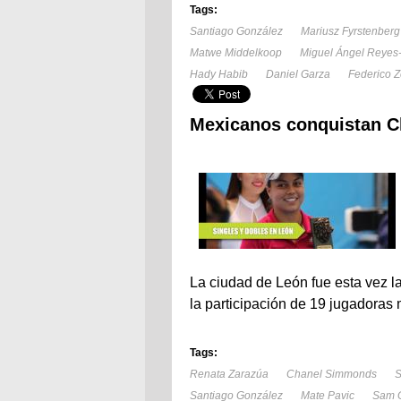
Tags:
Santiago González
Mariusz Fyrstenberg
Matwe Middelkoop
Miguel Ángel Reyes
Hady Habib
Daniel Garza
Federico Z
Mexicanos conquistan C
La ciudad de León fue esta vez l
la participación de 19 jugadoras
Tags:
Renata Zarazúa
Chanel Simmonds
S
Santiago González
Mate Pavic
Sam 