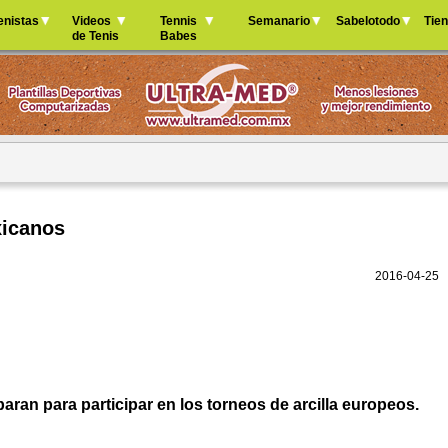
Jump to navigation
enistas
Videos
Tennis
Semanario
Sabelotodo
Tie
de Tenis
Babes
xicanos
2016-04-25
aran para participar en los torneos de arcilla europeos.