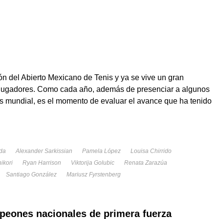
ón del Abierto Mexicano de Tenis y ya se vive un gran
y jugadores. Como cada año, además de presenciar a algunos
is mundial, es el momento de evaluar el avance que ha tenido
da
Alexander Sarkissian
Pamela López
Louisa Chirrido
ikori
Ryan Harrison
Viktorija Golubic
Renata Zarazúa
Santiago González
Mariusz Fyrstenberg
peones nacionales de primera fuerza