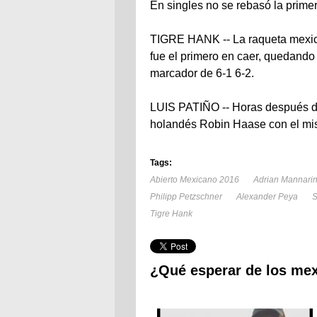
En singles no se rebasó la prime
TIGRE HANK -- La raqueta mexica
fue el primero en caer, quedando
marcador de 6-1 6-2.
LUIS PATIÑO -- Horas después de 
holandés Robin Haase con el mi
Tags:
Abierto Mexicano 2016
Adrian Mannari
Philipp Petzschner
Alexander Peya
S
Tigre Hank
¿Qué esperar de los me