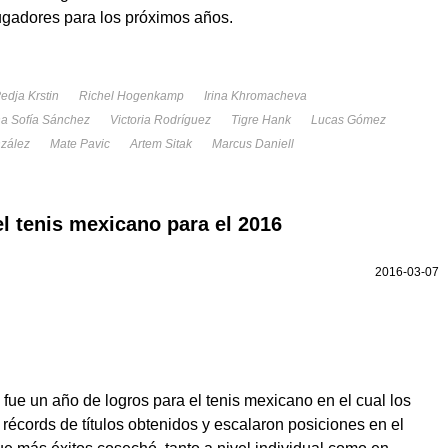
jugadores para los próximos años.
edja Krstin
Richel Hogenkamp
Irina Khromacheva
a Sofía Sánchez
Victoria Rodríguez
Tigre Hank
Lucas Gómez
zález
Mate Pavic
Artem Sitak
Marcus Daniell
 tenis mexicano para el 2016
2016-03-07
fue un año de logros para el tenis mexicano en el cual los
récords de títulos obtenidos y escalaron posiciones en el