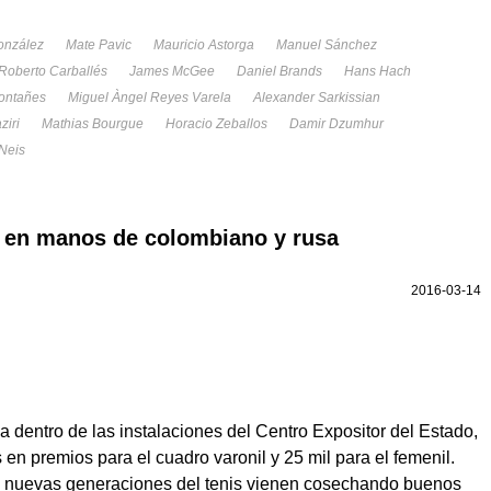
onzález
Mate Pavic
Mauricio Astorga
Manuel Sánchez
Roberto Carballés
James McGee
Daniel Brands
Hans Hach
Montañes
Miguel Àngel Reyes Varela
Alexander Sarkissian
ziri
Mathias Bourgue
Horacio Zeballos
Damir Dzumhur
 Neis
a en manos de colombiano y rusa
2016-03-14
 dentro de las instalaciones del Centro Expositor del Estado,
 en premios para el cuadro varonil y 25 mil para el femenil.
s nuevas generaciones del tenis vienen cosechando buenos