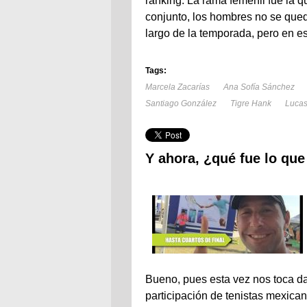
ranking. La rama femenil fue la q
conjunto, los hombres no se que
largo de la temporada, pero en e
Tags:
Marcela Zacarías
Ana Sofía Sánchez
Santiago González
Tigre Hank
Luca
Y ahora, ¿qué fue lo qu
Bueno, pues esta vez nos toca da
participación de tenistas mexican