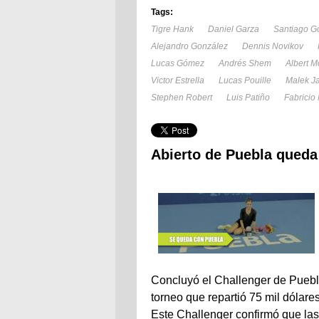
Tags:
Tigre Hank
Daniel Garza
Santiago G
Alejandro González
Dennis Novikov
Lucas Gómez
Andrés Shem
Albert 
Victor Estrella
Lucas Pouille
Malek Ja
Stephen Robert
Luis Patiño
Fabricio
Abierto de Puebla qued
Concluyó el Challenger de Puebla
torneo que repartió 75 mil dólares
Este Challenger confirmó que la