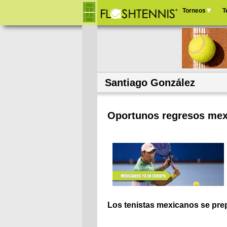
Torneos
T
Menú
principal
Santiago González
Oportunos regresos me
Los tenistas mexicanos se prep