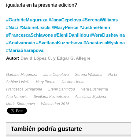
igualarla en la presente edición?
#GarbiñeMuguruza #JanaCepelova #SerenaWilliams
#NaLi #SabineLisicki #MaryPierce #JustineHenin
#FrancescaSchiavone #EleniiDanilidou #VeraDushevina
#AnaIvanovic #SvetlanaKuznetsova #AnastasiaMyskina
#MariaSharapova
Autor:
David López C. y Edgar G. Allegre
Garbiñe Muguruza
Jana Cepelova
Serena Williams
Na Li
Sabine Lisicki
Mary Pierce
Justine Henin
Francesca Schiavone
Elenii Danilidou
Vera Dushevina
Ana Ivanovic
Svetlana Kuznetsova
Anastasia Myskina
María Sharapova
Wimbledon 2016
También podría gustarte