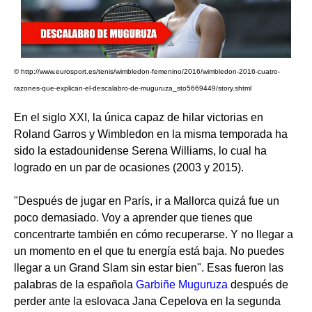
© http://www.eurosport.es/tenis/wimbledon-femenino/2016/wimbledon-2016-cuatro-
razones-que-explican-el-descalabro-de-muguruza_sto5669449/story.shtml
En el siglo XXI, la única capaz de hilar victorias en
Roland Garros y Wimbledon en la misma temporada ha
sido la estadounidense Serena Williams, lo cual ha
logrado en un par de ocasiones (2003 y 2015).
"Después de jugar en París, ir a Mallorca quizá fue un
poco demasiado. Voy a aprender que tienes que
concentrarte también en cómo recuperarse. Y no llegar a
un momento en el que tu energía está baja. No puedes
llegar a un Grand Slam sin estar bien". Esas fueron las
palabras de la española
Garbiñe Muguruza
después de
perder ante la eslovaca Jana Cepelova en la segunda